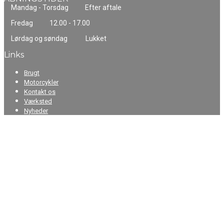
Mandag - Torsdag
Efter aftale
Fredag
12.00 - 17.00
Lørdag og søndag
Lukket
Links
Brugt
Motorcykler
Kontakt os
Værksted
Nyheder
FØLG OS PÅ