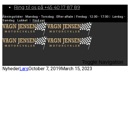
Ring til os på
+45 40 17 87 89
Åbningstider :
Mandag - Torsdag :
Efter aftale
| Fredag :
12.00 - 17.00
|
Lørdag -
Søndag :
Lukket
|
Find vej
Toggle Navigation
Nyheder
Lars
October 7, 2019
March 15, 2023