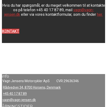
Hvis du har spørgsmål, er du meget velkommen til at kontakte
os på telefon +45 40 17 87 89, mail
vagn@vagn-
jensen.dk
eller via vores kontaktformular, som du finder
her.
KONTAKT
info
Vagn Jensens Motorcykler ApS
CVR:29636346
Rådvedvej 34, 8700 Horsens, Denmark
+45 40 17 87 89
vagn@vagn-jensen.dk
ÅBNINGSTIDER