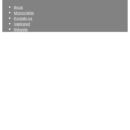
Brugt
Motorcykler
Kontakt os
Værksted
Nyheder
FØLG OS PÅ