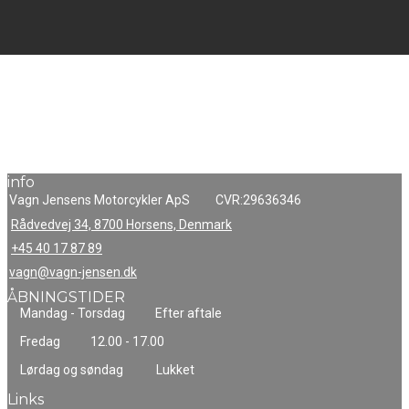
info
Vagn Jensens Motorcykler ApS
CVR:29636346
Rådvedvej 34, 8700 Horsens, Denmark
+45 40 17 87 89
vagn@vagn-jensen.dk
ÅBNINGSTIDER
Mandag - Torsdag
Efter aftale
Fredag
12.00 - 17.00
Lørdag og søndag
Lukket
Links