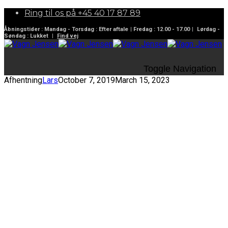
Ring til os på
+45 40 17 87 89
Åbningstider :
Mandag - Torsdag :
Efter aftale
| Fredag :
12.00 - 17.00
|
Lørdag -
Søndag :
Lukket
|
Find vej
Toggle Navigation
Afhentning
Lars
October 7, 2019
March 15, 2023